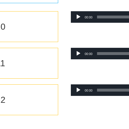
Lecteur
00:00
audio
10
Lecteur
00:00
audio
11
Lecteur
00:00
audio
12