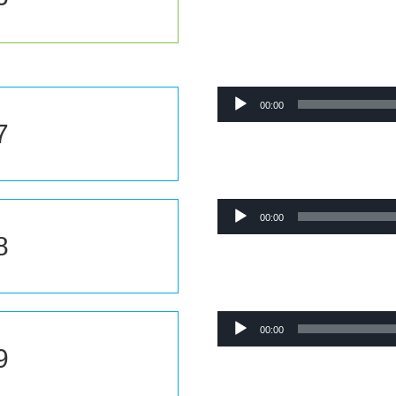
Lecteur
00:00
audio
7
Lecteur
00:00
audio
8
Lecteur
00:00
audio
9