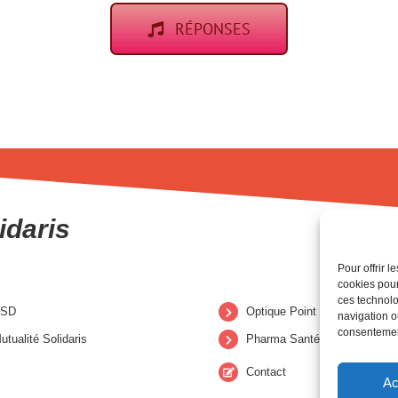
RÉPONSES
idaris
Pour offrir 
cookies pour
ces technolo
CSD
Optique Point de Mire
navigation ou
consentement
utualité Solidaris
Pharma Santé
Contact
Ac