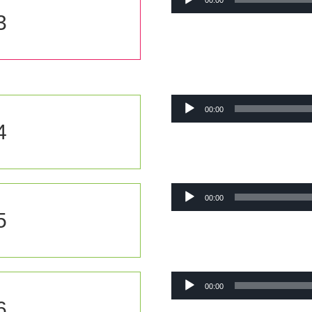
00:00
audio
3
Lecteur
00:00
audio
4
Lecteur
00:00
audio
5
Lecteur
00:00
audio
6