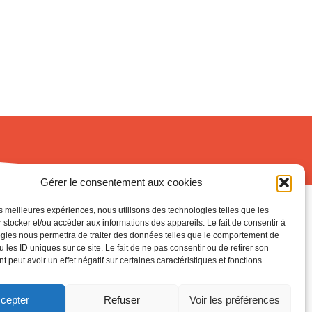
diminuer
le
volume.
Gérer le consentement aux cookies
les meilleures expériences, nous utilisons des technologies telles que les
 stocker et/ou accéder aux informations des appareils. Le fait de consentir à
gies nous permettra de traiter des données telles que le comportement de
Ma vie en PLUS
 les ID uniques sur ce site. Le fait de ne pas consentir ou de retirer son
 peut avoir un effet négatif sur certaines caractéristiques et fonctions.
Au coeur de la santé
cepter
Refuser
Voir les préférences