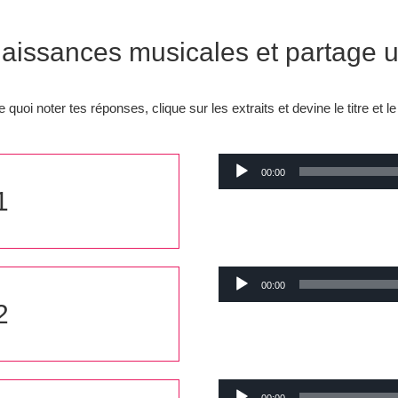
naissances musicales et partage 
quoi noter tes réponses, clique sur les extraits et devine le titre et l
Lecteur
00:00
audio
1
Lecteur
00:00
audio
2
Lecteur