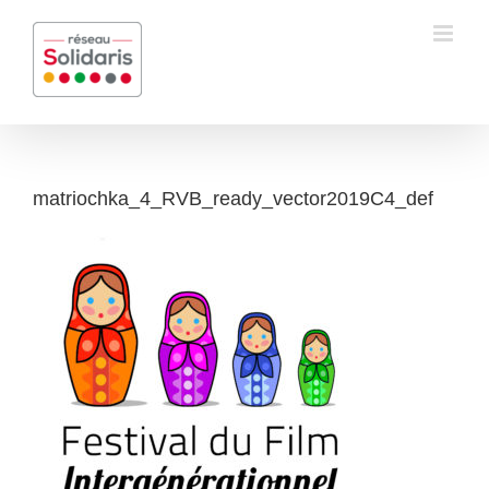
Passer
au
contenu
matriochka_4_RVB_ready_vector2019C4_def